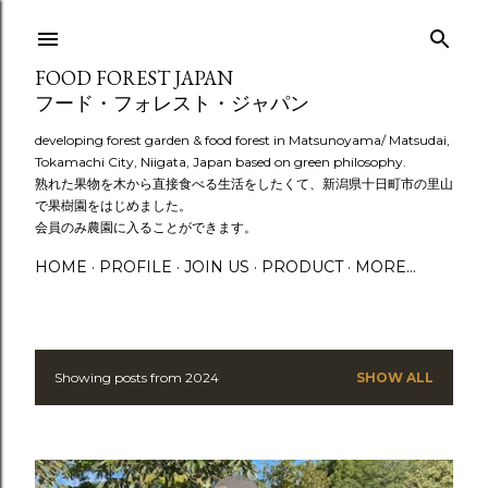
Skip to main content
FOOD FOREST JAPAN
フード・フォレスト・ジャパン
developing forest garden & food forest in Matsunoyama/ Matsudai,
Tokamachi City, Niigata, Japan based on green philosophy.
熟れた果物を木から直接食べる生活をしたくて、新潟県十日町市の里山
で果樹園をはじめました。
会員のみ農園に入ることができます。
HOME
PROFILE
JOIN US
PRODUCT
MORE…
Showing posts from 2024
SHOW ALL
P
o
s