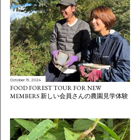
t
s
October 19, 2024
FOOD FOREST TOUR FOR NEW
MEMBERS 新しい会員さんの農園見学体験