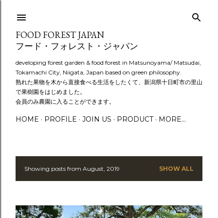
Skip to main content
FOOD FOREST JAPAN
フード・フォレスト・ジャパン
developing forest garden & food forest in Matsunoyama/ Matsudai,
Tokamachi City, Niigata, Japan based on green philosophy.
熟れた果物を木から直接食べる生活をしたくて、新潟県十日町市の里山
で果樹園をはじめました。
会員のみ農園に入ることができます。
HOME
PROFILE
JOIN US
PRODUCT
MORE…
Showing posts from August, 2019
SHOW ALL
P
o
s